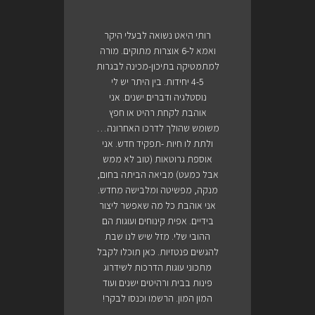
רותי היאט נשואה לבעלי היקר
ואמא ל-6 אוצרות מתוקים. מורה
למתמטיקה בתיכון-מכינה לבגרות
4-5 יחידות. בין היתר יש לי
נוסטלגיה ודברים ישנים. אני
אוהבת לקחת רהיט או חפץ
משומש שהולך לדרכו האחרונה…
ולתת לו חיות -תפקיד חדש. אני
אוספת גרוטאות (טוב לא ממש
אבל כמעט) מביאה הביתה בחום,
מנקה, מפשיטה ומלבישה מחדש.
אני אוהבת כל מה שאפשר ליצור
בידיים. אפית קינוחים ועוגות הם
ההובי שלי. מזל שיש לנו שבת
להגשים פנטזיות. כאן תוכלו לקבל
מתכוני עוגות הדרכות לשידרוג
פינות בבית ורהיטים ישנים ועוד
המון המון. הרשמו וכנסו לבקר!