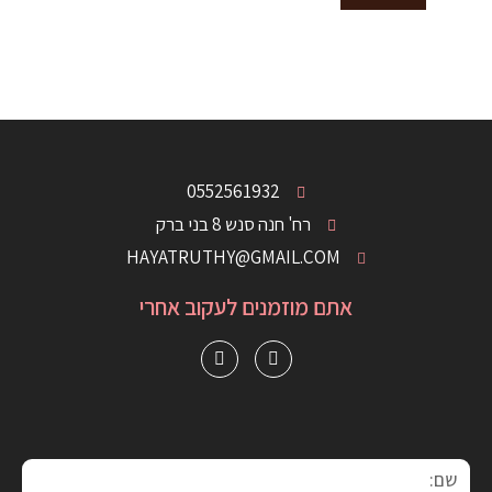
0552561932
רח' חנה סנש 8 בני ברק
HAYATRUTHY@GMAIL.COM
אתם מוזמנים לעקוב אחרי