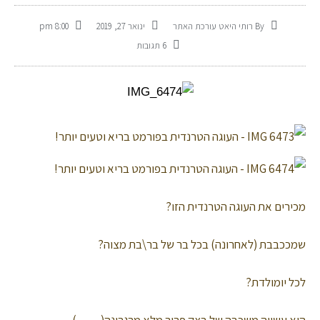
By
רותי היאט עורכת האתר
ינואר 27, 2019
8:00 pm
6 תגובות
מכירים את העוגה הטרנדית הזו?
שמככבבת (לאחרונה) בכל בר של בר\בת מצוה?
לכל יומולדת?
היא עשויה משכבה של בצק פריך מלא מרגרינה(……)