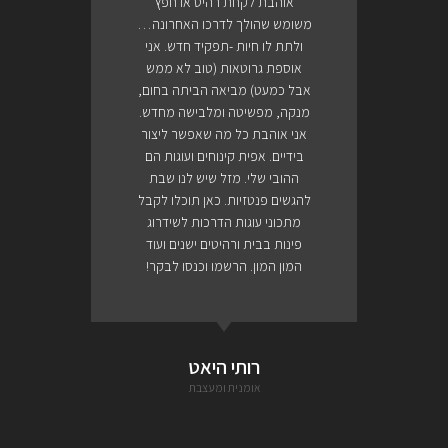
אוהבת לקחת רהיט או חפץ
משומש שהולך לדרכו האחרונה…
ולתת לו חיות -תפקיד חדש. אני
אוספת גרוטאות (טוב לא ממש
אבל כמעט) מביאה הביתה בחום,
מנקה, מפשיטה ומלבישה מחדש.
אני אוהבת כל מה שאפשר ליצור
בידיים. אפית קינוחים ועוגות הם
ההובי שלי. מזל שיש לנו שבת
להגשים פנטזיות. כאן תוכלו לקבל
מתכוני עוגות הדרכות לשידרוג
פינות בבית ורהיטים ישנים ועוד
המון המון. הרשמו וכנסו לבקר!
רותי היאט
אומנית ומעצבת