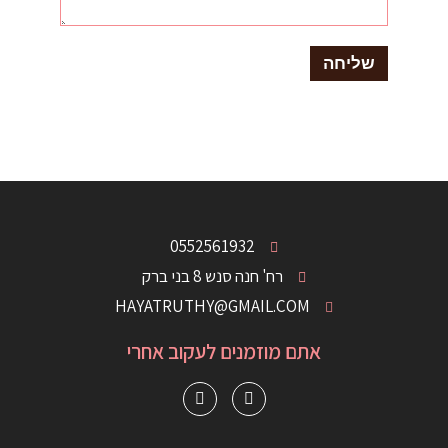
0552561932
רח' חנה סנש 8 בני ברק
HAYATRUTHY@GMAIL.COM
אתם מוזמנים לעקוב אחרי