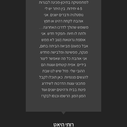
למתמטיקה בתיכון-מכינה לבגרות
4-5 יחידות. בין היתר יש לי
נוסטלגיה ודברים ישנים. אני
אוהבת לקחת רהיט או חפץ
משומש שהולך לדרכו האחרונה…
ולתת לו חיות -תפקיד חדש. אני
אוספת גרוטאות (טוב לא ממש
אבל כמעט) מביאה הביתה בחום,
מנקה, מפשיטה ומלבישה מחדש.
אני אוהבת כל מה שאפשר ליצור
בידיים. אפית קינוחים ועוגות הם
ההובי שלי. מזל שיש לנו שבת
להגשים פנטזיות. כאן תוכלו לקבל
מתכוני עוגות הדרכות לשידרוג
פינות בבית ורהיטים ישנים ועוד
המון המון. הרשמו וכנסו לבקר!
רותי היאט