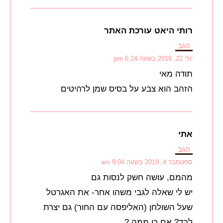
רותי היאט עורכת האתר
הגב
יולי 22, 2019 בשעה 6:24 pm
תודה מאי
הזהב הוא צבע על בסיס שמן לרהיטים
אתי
הגב
ספטמבר 4, 2019 בשעה 9:04 am
מהמם, עושה חשק לנסות גם
יש לי שאלה לגבי משהו אחר- את האגרטל
שעל השולחן (האליפסה עם החור) גם יצרת
לבד? אם כן ממה ?