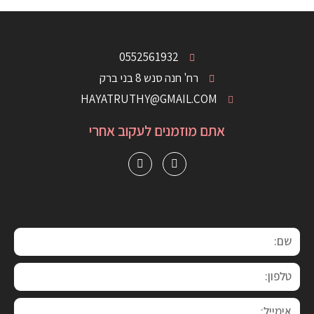
0552561932
רח' חנה סנש 8 בני ברק
HAYATRUTHY@GMAIL.COM
אתם מוזמנים לעקוב אחרי