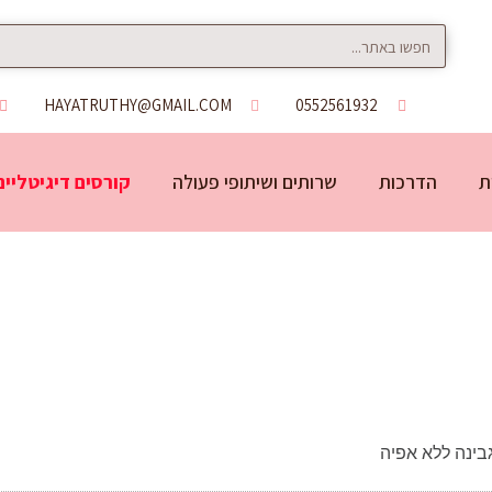
HAYATRUTHY@GMAIL.COM
0552561932
ת
הדרכות
שרותים ושיתופי פעולה
קורסים דיגיטליים
גבינה ללא אפיה