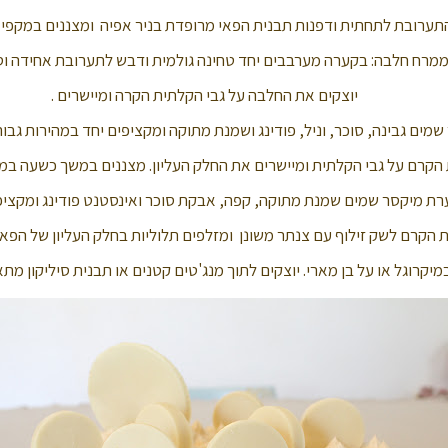
ערובת לתחתית ודפנות תבנית הפאי מרופדת בניר אפיה ומצננים במקפי
מרח חלבה: בקערה מערבבים יחד טחינה גולמית ודבש לתערובת אחידה וס
יוצקים את החלבה על גבי הקלתית הקרה ומיישרים .
מים גבינה, סוכר, וניל, פודינג ושמנת מתוקה ומקציפים יחד במהירות גב
 הקרם על גבי הקלתית ומיישרים את החלק העליון. מצננים במשך כשעה במ
ת מיקסר שמים שמנת מתוקה, קפה, אבקת סוכר ואינסטנט פודינג ומקציפי
 הקרם לשק זילוף עם צנתר משונן ומזלפים תלוליות בחלק העליון של הפאי
יקרוגל או על בן מארי. יוצקים לתוך מנג'טים קטנים או תבנית סיליקון מת