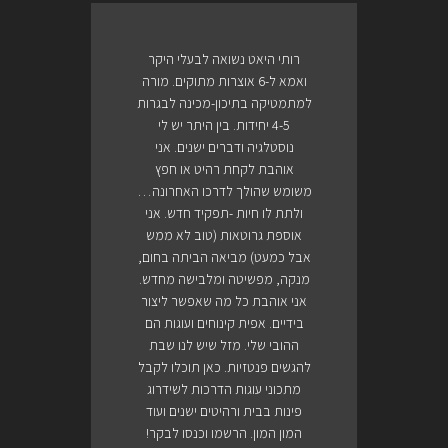
רותי היאט נשואה לבעלי היקר
ואמא ל-6 אוצרות מתוקים. מורה
למתמטיקה בתיכון-מכינה לבגרות
4-5 יחידות. בין היתר יש לי
נוסטלגיה ודברים ישנים. אני
אוהבת לקחת רהיט או חפץ
משומש שהולך לדרכו האחרונה…
ולתת לו חיות -תפקיד חדש. אני
אוספת גרוטאות (טוב לא ממש
אבל כמעט) מביאה הביתה בחום,
מנקה, מפשיטה ומלבישה מחדש.
אני אוהבת כל מה שאפשר ליצור
בידיים. אפית קינוחים ועוגות הם
ההובי שלי. מזל שיש לנו שבת
להגשים פנטזיות. כאן תוכלו לקבל
מתכוני עוגות הדרכות לשידרוג
פינות בבית ורהיטים ישנים ועוד
המון המון. הרשמו וכנסו לבקר!