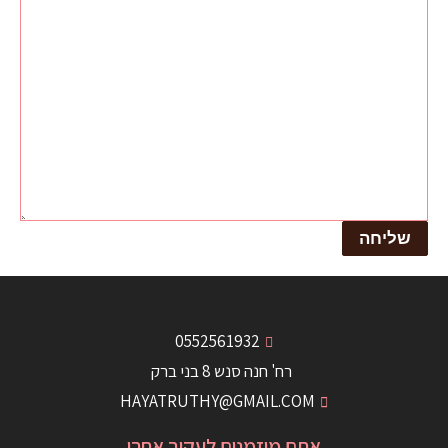
0552561932
רח' חנה סנש 8 בני ברק
HAYATRUTHY@GMAIL.COM
אתם מוזמנים לעקוב אחרי