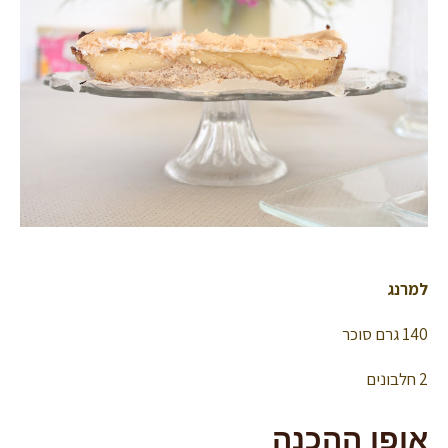
למרנג
140 גרם סוכר
2 חלבונים
אופן ההכנה