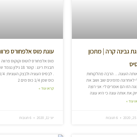
גת גבינה קרה | מתכון
עוגת מוס אלפחורס פרוו
מוס אלפחורס לוטוס וקוקוס פרווה
יס
תבנית רינג : קוטר 18 נילון נצ
אותה העוגה… הרבה מהלקוחות
. לבסיס העוגיה ולבצק העוגיו
 לאחרונה מזמינים שוב ושוב את
כוס שמן 1/4 כוס מים 2
גה הזו הם אומרים לי: אני רוצה
קראו עוד »
וק את אותה עוגה כי היא עוגה
ו עוד »
20
6 תגובות
יוני 11, 2020
6 תגובות