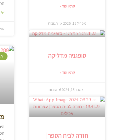
המ
קראו עוד »
קרא
אפריל 15, 2025
אין תגובות
ספטמב
סופגניה מדליקה
חג
קראו עוד »
דצמבר 15, 2024
6 תגובות
פא
הית
הכנ
חזרה לבית הספר|
האר