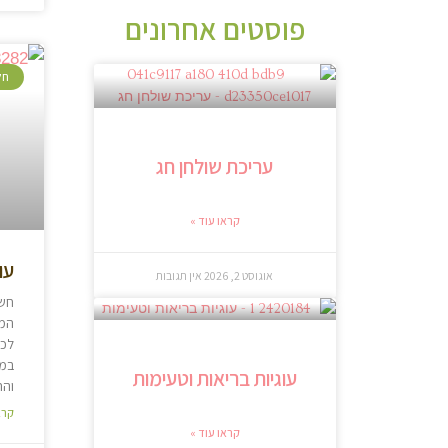
פוסטים אחרונים
חל
עריכת שולחן חג
קראו עוד »
עו
אוגוסט 2, 2026
אין תגובות
חשב
המ
לכת
במט
עוגיות בריאות וטעימות
והה
קרא
קראו עוד »