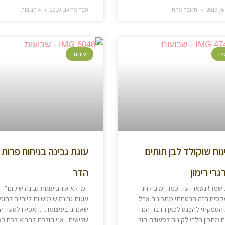
2
תגובה אחת
פברואר 14, 2019
4 תגובות
ים
עוגות
נוח שוקולד לבן תותים
עוגת גבינה בניחוח פרות
רגרי רימון
הדר
שמח! נשארו עוד כמה ימים לחג
מי לא אוהב עוגות גבינה שיקום?
סים הזה הבטחתי מתכונים אבל
עוגות גבינה שימושיות ליוםיום לחופ
הספקתי להכנס לכאן הרבה הנה
שאנחנו בעיצומו … ואפילו לסעודה
 מתכון חלבי לקינוח לסעודת חול
שלישית ! אני הולכת להביא לכם כא