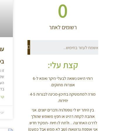
0
רשומים לאתר
עו
בס
קצת עלי:
זו 
שלי
רותי היאט נשואה לבעלי היקר ואמא ל-6
העו
אוצרות מתוקים.
בדי
מורה למתמטיקה בתיכון-מכינה לבגרות 4-5
קרא
יחידות.
בין היתר יש לי נוסטלגיה ודברים ישנים. אני
יוני 25, 20
אוהבת לקחת רהיט או חפץ משומש שהולך
לדרכו האחרונה…ולתת לו חיות -תפקיד חדש.
אני אוספת גרוטאות (טוב לא ממש אבל כמעט)