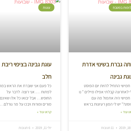
ומות במטבח
עוגות
תה גברת בשינוי אדרת
עוגת גבינה בציפוי ריבת
וגת גבינה
חלב
 חמישי התחיל להיות יום הפוסט
כל פעם אני שוברת את הראש במה
 לאחרונה קבלתי אפילו מיילים " נו
לפתוח …. אני רוצה לדבר על
 חמישי היה אתמול מה עם
החופש… אבל יבואו כל אלו שאינם
סט?" יש לי המון רעיונות בראש
מורים ומורות ויבכו על מר גורלם…
ו עוד »
קראו עוד »
20
11 תגובות
יולי 11, 2019
6 תגובות