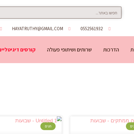
HAYATRUTHY@GMAIL.COM
0552561932
ת
הדרכות
שרותים ושיתופי פעולה
קורסים דיגיטליים
ים
חגים