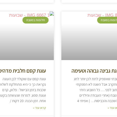
ומות במטבח
חלומות במטבח
גת גבינה גבוהה וטעימה
עוגת קסם חלבית מדהימ
תי שאספיק לתת לכן יותר לחג
עוגת קסם עם שוקולד לבן העוגה
תקרב אבל השנה לא הספקתי
נקראת כך כי היא מתחלקת לשלוש
וב לפני…. כל השבוע היתי
שכבות בזמן הבישול : פלאן, קרם
בח (אחרי העבודה והילדים
ועוגת ספוג. למרות שנעשתה בקער
שכבה והכביסות… ) אפיתי 4
אחת. זמן הכנה: 20 דקות /
ו עוד »
קראו עוד »