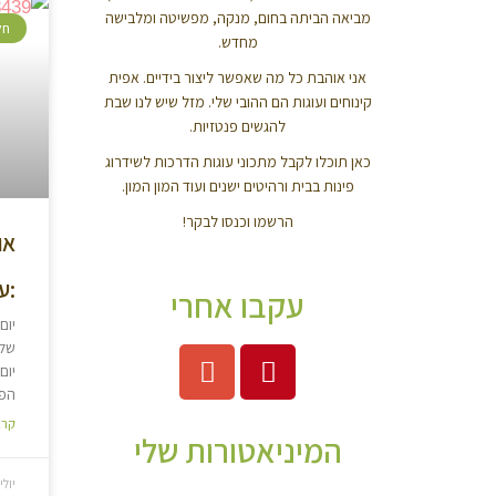
מביאה הביתה בחום, מנקה, מפשיטה ומלבישה
חל
מחדש.
אני אוהבת כל מה שאפשר ליצור בידיים. אפית
קינוחים ועוגות הם ההובי שלי. מזל שיש לנו שבת
להגשים פנטזיות.
כאן תוכלו לקבל מתכוני עוגות הדרכות לשידרוג
פינות בבית ורהיטים ישנים ועוד המון המון.
הרשמו וכנסו לבקר!
או
:ע
עקבו אחרי
יום
שלי
יום
הפו
קרא
המיניאטורות שלי
יולי 18, 19